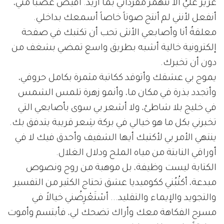
عزيزٌ عليّ ألا تنهمر مفرداتي بما أريد. أفيض غضباً مني،
أنفعل لأنني لم أنتج صوتاً خاصاً أسمعك بداخلي.
معلقةٌ أنا وأصابعي الأنثى تحب أن تكتبك في صفحة
إلكترونية خالية أشبه بطريق واسع تمضي بشغف من
دون أن تخبرك.
يموج بي عشقك وأتوقد ككاتبة مثمرة بكامل حروفي،
وأتجدد بذرة في مكان ما، وأنمو زهرة تلمس الشمس
في خليج بلا شاطئ، ولا أشعر بي سوى بأصابعي التي
تخبرني بكل ما هو خيالي في بركة شِعر قريبة يتدفق بك.
ينتهي الأمر بي لأكتبك أيها الشفيف وأحدق فيك لا في
أوراقي النابتة من مياه الملح ودلال الغلال.
الكتابة ليست وظيفة، بل موهبة من روح ونصوص
مبدعة، أكتُبُني ككوميديا عشق تحتاج الكثير من التفسير
والتجويد والإيماء والتقليد... أسْتَعْرِضُني خيالاً في
مسرح الفكاهة معك وأراك تضحك لي، فأبتسم وأموت