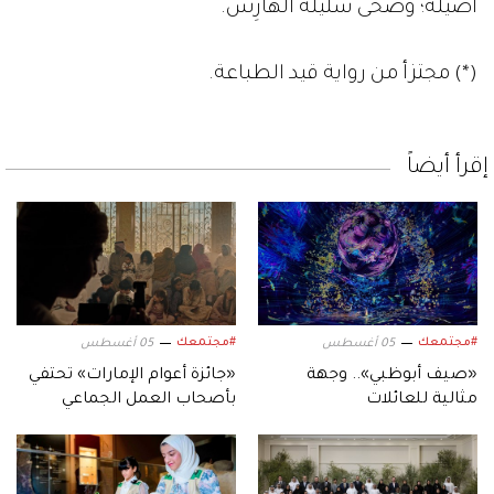
أصيلة؛ وَضْحَى سَليلة الهارِس.
(*) مجتزأ من رواية قيد الطباعة.
إقرأ أيضاً
#مجتمعك
#مجتمعك
05 أغسطس
05 أغسطس
«صيف أبوظبي».. وجهة
«جائزة أعوام الإمارات» تحتفي
مثالية للعائلات
بأصحاب العمل الجماعي
المستدام