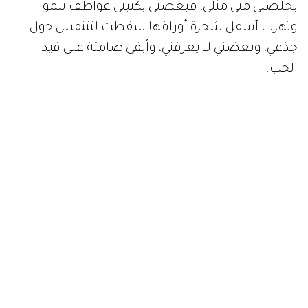
يخلصني مني مثلي، فبعضني يكتبني عواطف تنمو
وتهرب أسفل شجرة أوراقها سقطت لتتنفس حول
جذعي، وبعضني لا يعرفني، وأبقى صامتة على قيد
الحب.