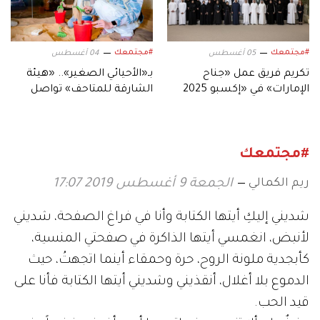
#مجتمعك
#مجتمعك
05 أغسطس
04 أغسطس
تكريم فريق عمل «جناح
بـ«الأحيائي الصغير».. «هيئة
الإمارات» في «إكسبو 2025
الشارقة للمتاحف» تواصل
أوساكا»
أنشطة مخيماتها الصيفية
#مجتمعك
ريم الكمالي
الجمعة 9 أغسطس 2019 17:07
شديني إليكِ أيتها الكتابة وأنا في فراغ الصفحة، شديني
لأنبض، انغمسي أيتها الذاكرة في صفحتي المنسية،
كأبجدية ملونة الروح، حرة وحمقاء أينما اتجهتُ، حيث
الدموع بلا أغلال، أنقذيني وشديني أيتها الكتابة فأنا على
قيد الحب.