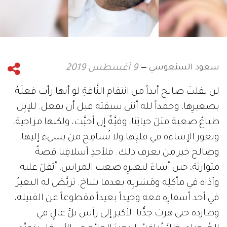
سعود السنعوسي
9 أغسطس 2019
لن يفلتَ صالح أبداً من انتقام النَّاقةِ لو أنها رأت فعلَهُ
بصغيرِها، وحمداً لله أنني سبقته قبل أن يفعل. للإبِل
طباعٌ صعبة مثلَ حياتِنا، وفيَّةٌ إن أحبَّت، ولكنها مزاجية،
وتغور الإساءة في قلبِها ولا تُسامِح من يسيء إليها،
وصالح خير من يعرف ذلك. فلأحدِ أسلافِنا قصةٌ
متوارثة، حين أساءَ لبعيرِه صعب المراس، أثقلَ عليه
وآذاه في مأكلِه ومَشربِه بعدما شاخ. تربَّصَ له البعيرُ
في أحد أسفارِه معه وحيداً بعيداً مقطوعاً عن القبيلة،
وطارده حتى هربَ جدُّنا الأكبر إلى رأس تلٍّ عالٍ في