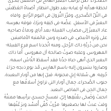
الصَّحراء. ظلَّ يُراقبُ البعيرَ الهائج في الأسفل يتحرَّى
لحظة هدأتِه أو غيابه بعد طول انتظار. أضناهُ العَطَشُ
في التَّلِّ الصَّخري، وقرَّرَ النُّزولَ في اليوم الرَّابع. وافاه
البعيرُ في الأسفلِ. عضَّه في كتِفِه وبرَكَ فوقه يهرسه.
عاد البعيرُ إلى مضارب القبيلة بعد أيامٍ، ودماءُ صاحبِه
على وَبَرِه الأبيض، في صدرِه وبين قائمتيه الأماميتين.
نحن من ذُريَّةِ ذاك الرَّجل، ومنه اتَّخذنا اسم فرع القبيلة؛
المهروس، وعليه صرتُ صالحة آل مهروس. أما ذاك
البعير الذي أنهى حياة جدِّنا فقد أسقطَ النَّاسُ اسمه،
وصاروا يشيرون إليه باسم الهارِس مُذ يومِ ذبحِه جزاءَ
جُرمِه. هي سُلالة إبلٍ مجنونة، قيلَ إنها من أوبار البعيدة،
جنوب الصَّحراء، جِمال أوبار التي تزاوجَ أسلافُها مع
جِمال الجِن في الماضي البعيد.
انحنتْ وَضْحَى بعُنُقِها إليَّ، تمسحُ جسدي برأسِها ممتنَّةً
وقتَ عدتُ لها بصغيرها. مرَّرتُ كفِّي أُمسِّد وبرَ عُنُقِها