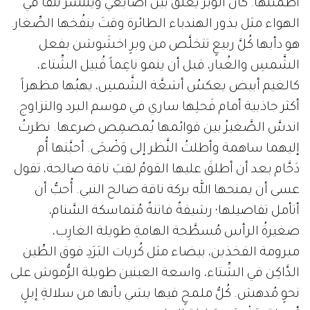
أُطمئنُها. كان الوبرُ يعلقُ بين أصابعي وينتشر نُتَفاً في
الهواء مثل بذور الهندباء الطائرة وقتَ ينفُخها الصِّغار.
هو دأبها كُلَّ ربيعٍ تتخلَّص من وبرٍ اخشَوشن بفعل
الشَّمسِ والغُبار، قبل أن ينمو ناعِماً قُبيل الشِّتاء،
كالغيم أبيض يعكسُ أشعَّة الشَّمسِ، يهبُها مظهراً
أكثر جاذبية أمام فَحلِها ساري في موسم البرد والتزاوج.
اندسَّ الصَّغيرُ بين قوائمها يُمصمِص ضرعها. نظرتُ
إليهما ساهمة وأطلتُ النَّظر إلى وَضْحَى. أحبَّتها أُم
دَحَّام بعد أن أطلقَ عليها القومُ لقبَ ناقة صالحة، تقول
عسى أن يمنحها الله بركة ناقة صالح النبي. أُحبُّ أن
أتأمل تفاصيلها؛ رشيقةٌ فاتنةٌ مُتماسكة السَّنام،
صغيرةُ الرأس مُسطَّحة الهامةِ طويلة الغارِب،
مبرومة الفخذين، بيضاء مثل كُريات البَرَدِ فوق الطِّين
الدَّاكِن في الشِّتاء، واسعة العينين طويلة الرُّموش على
نحوٍ مُدهش. كُلُّ ملمحٍ فيها يشي بأنها من سلالةِ إبلٍ