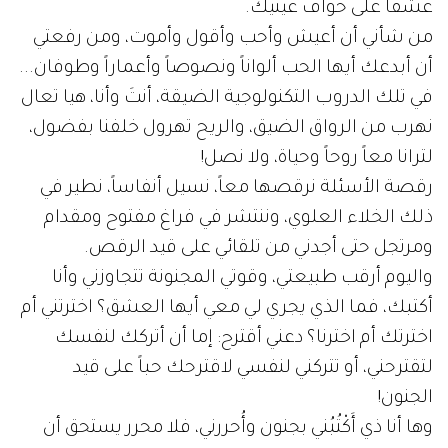
عشقاً على حواف عينيك.
من شأني أن أعيش وأحب وأقول وأموت، ومن رفعتي
أن أبدعك أيها الحب ألواناً ونصوصاً وأعماراً وطوفان...
في تلك الدروب التكنولوجية الضيقة، أنتَ وأنا، هيا تعال
نهرب من الرواق الضيق، والريح تهرول خلفنا بفضول،
لترانا معاً روحاً وحياة، ولا نصل!
رقصة الأسئلة نرقصها معاً، نسيل أنفاساً، نطير في
ذلك الخلاء العلوي، وننتشر في فراغ مفتوح ومقدام
ومرتجل حتى أجدني من تلقائي على قيد الرقص.
واليوم أرقب طبيعتي، وقوتي المجنونة تتجاوزني وأنا
أكتبك، فما الذي يجري لي معي أيها العشق؟ اخترتني أم
اخترتك أم اخترنا؟ دعني أقترح: إما أن أتركك لنفسك
لتقترحني، أو تتركني لنفسي لاقترحك حباً على قيد
الجنون!
وها أنا ذي أَكْتُبُني بجنون وأُحررني، فلا محرر يستحق أن