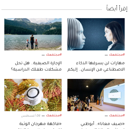
إقرأ أيضاً
#مجتمعك
#مجتمعك
مهارات لن يسرقها الذكاء
الإجازة الصيفية.. هل تحل
الاصطناعي من الإنسان.. إليكم
مشكلات طفلك الدراسية؟
أبرزها!
#مجتمعك
#مجتمعك
06 أغسطس
«صيف معانا».. أبوظبي
«فاكهة مهرجان الوثبة