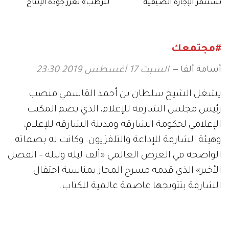
تستثمر الإجازة الصيفية
للرطب» تعزز جودة الإنتاج
بفعاليات متنوعة
المحلي لثمار الإمارات
#مجتمعك
أسامة ألفا
السبت 17 أغسطس 2019 23:30
يشغل الشيخ سلطان بن أحمد القاسمي منصب
رئيس مجلس الشارقة للإعلام، الذي يضم المكتب
الإعلامي لحكومة الشارقة ومدينة الشارقة للإعلام،
وهيئة الشارقة للإذاعة والتلفزيون. وكانت له بصماته
الواضحة في العرض العالمي «ألف ليلة وليلة – الفصل
الأخير» الذي قدمه مسرح المجاز بمناسبة احتفال
الشارقة بتتويجها عاصمة عالمية للكتاب.