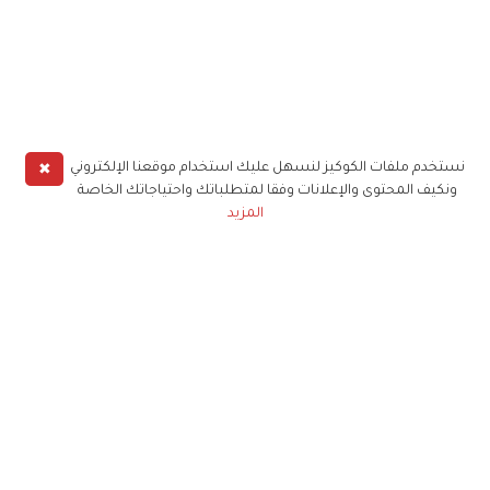
✖
نستخدم ملفات الكوكيز لنسهل عليك استخدام موقعنا الإلكتروني
ونكيف المحتوى والإعلانات وفقا لمتطلباتك واحتياجاتك الخاصة
المزيد
حملوا تطبيق
زهرة الخليج