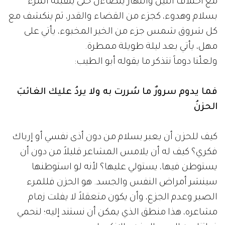
مع اختلاف الليل والنهار يتضاءل حتى يتقبله المرء
بسلام وهدوء، كجزء من القضاء والقدر، ثم ينكشف مع
كل شروق شمس جزء من الخير المخبوء، يأتي على
مهل، يأتي بعد ليلة طويلة ممطرة.
ولعلّنا دوماً نتذكر ما يقوله أبو الطيب:
فما يدوم سرورٌ ما سُررت به ولا يردُ عليك الغائبَ
الحزنُ
كيف للحزن أن يعبر بسلام من دون أذى نفسي أو إرباك
فكري؟ كيف له أن يلامس المشاعر قليلاً من دون أن
يستوطن فيها، يستولي عليها؟ لأنه لو استوطنها
سينشر أمراض النفس والجسد. هو الحزن فللمرء
الصبر وعدم الجزع، وأن يكون متعقلاً لا يفلت زمام
مشاعره، هذا منطق الذي يمكن أن نستند إليه؛ لنحمي