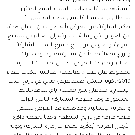
وكيف كانت ردود الفعل عليه؟
أستشهد بما قاله صاحب السمو الشيخ الدكتور
سلطان بن محمد القاسمي عضو المجلس الأعلى
حاكم الشارقة، عن العرض بأنه ضرب من الخيال، هدفنا
من العرض نقل رسالة الشارقة إلى العالم في تشجيع
القراءة، والعرض من إنتاج مسرح المجاز بالشارقة،
ويروي فصلاً جديداً من مسيرة معارف وحضارات
العالم، وجاء هذا العرض ليدشن احتفالات الشارقة
بحصولها على لقب «العاصمة العالمية للكتاب للعام
2019»، كونه يشكل أضخم عرض خيالي في تاريخ الأدب
الإنساني، امتد على مدى خمسة أيام، شاهد خلالها
الجمهور عروضاً متنوعة، لمشاركة الناس التراث
والتجربة الإنسانية. وقد صمم هذا العرض ليشكل
علامة فارقة في تاريخ المنطقة، وحدثاً تحفظه ذاكرة
الأجيال العربية، يُذكّرها بمنجزات إمارة الشارقة ودولة