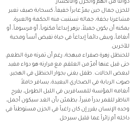
ذواتنا من الهم والحزن والانكسار.
للحزن جمال حين يمرّ عابراً خفيفاً، كسحابة صيف تعبر
مشاعرنا بخفة، جماله تستنبت منه الحكمة والعبرة،
يمكنه أن يكون جميلاً، يزهر إبداعاً مكتوباً، أو مرسوماً، أو
أنغاماً، ويبقى دائماً إبداعاً في حياة تفيض أنساً ومحبة
للآخرين.
للحنظل زهرة صفراء مبهجة، رغم أن ثمرته مرة الطعم،
حتى قيل عنها أمرّ من العلقم، مع مرارته هو دواء مفيد
لبعض الحالات. طفل يغني بجوار الحنظل في الهجير،
صوت الربابة في الصحاري البعيدة، يسافر حاملاً
أنغامه المؤنسة للمسافرين في الليل الطويل، يفرح
الناظر للقمر بدراً منيراً، يطمئن بأن الغد سيكون أجمل،
وحده الإنسان يقرر إن كان راغباً في الحزن مستوطناً في
داخله أم زائراً عما قليل سيرحل.