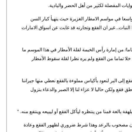
ايات المفضلة لكثير من أهل الحضر والبادية
.
اسعا في مواسم الامطار الغزيرة حيث يتهيأ كبار السن
لنبات.. غير ان الفقع وتجارته قد غابت عن اسواق الامارات
سف المواطن راشد بن محمد المزروعي /75 عاما/ من إمارة رأس الخيمة لقلة الأمطار في هذا الموسم ما
خلا تماما من الفقع ولم يره نظرا لقلة سقوط الأمطار
 إلى البر لنعود بأكياس مملوءة بالفقع نعطي منها جيراننا
 فقع ولكن حاليا لا عزاء لنا إلا الصبر والدعاء بنزول
ة بالغة فمنا من ينتظره ليأكل الفقع أو ليبيعه وينتفع منه
" .
كون مصحوب بالرعد وهذا شرط ضروري لظهور الفقع وعادة