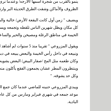
ينمو بالقرب من شجرة أسمها /الأرجه/ وعندما نرى 
الظروف والأماكن وشقت الطرق الحديثة البر وارتف
ويضيف " زمن أول كانت البقعة /الأرض/ خالية وال
كل مكان ويظل شهرين الناس تلقطه وتجمعه ويس
الخيمة في مناطق الرغلة ومصيخن والحير والساع
ويقول المزروعي " تقريبا م
ونبيعه في داخل رأس الخيمة والبعض يبيعه في دبي
وكان طعمه مثل المح /صفار البيض/ البعض يشويه 
وينتظرون المطر عشان يجمعون الفقع يأكلون منه 
وكل حد يشوفه
" .
ويبدي المزروعي حنينه للماضي عندما كان جمع الفقع
موعد جمعه في شهري فبراير ومارس من كل عام عيدا
البادية
.