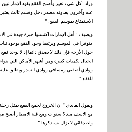
وزاد "كل شيء تغير وأصبح الفقع يقود الإماراتيين
عنه وآخرون يعدونه مصدر دخل وقسم ثالث يعتبره 
الاستمتاع بموسم الفقع
" .
ويضيف " أهل الإمارات اكتسبوا خبرة جيدة في الا
متوفرا في الموسم ويرتبط وجود الفقع بوجود نبات 
حول الأرجه فإن ذلك لا يصدق دائما إذ لا يوجد فقع
الجبال بكميات كبيرة ومن أشهر الأماكن التي يتوا
ووادي أصفني ومسافي ووادي السدر ويطلق عليه في
للفقع
".
ويقول القايدي " ان الخروج لجمع الفقع يمثل رحلة ل
مع الاسف منذ 5 سنوات ومع قلة الامطار
واصدقائي لا نزال نستذكرها
".