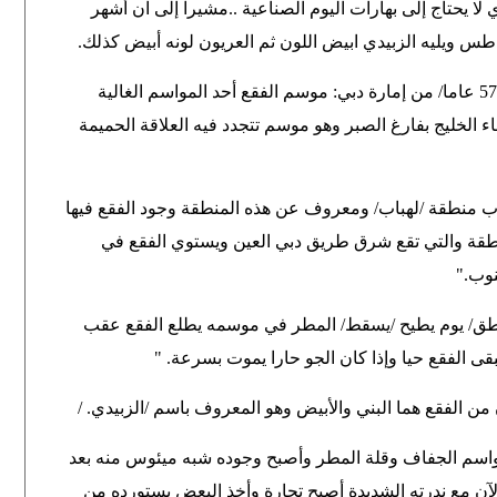
لا يحتاج إلى بهارات اليوم الصناعية ..مشيرا إلى ان أشهر
طس ويليه الزبيدي ابيض اللون ثم العريون لونه أبيض كذلك
.
بدوره يقول المواطن سلطان بن مطر بن مرخان /57 عاما/ من إمارة دبي: موسم الفقع أحد المواسم الغالية
اء الخليج بفارغ الصبر وهو موسم تتجدد فيه العلاقة الحميمة
وب منطقة /لهباب/ ومعروف عن هذه المنطقة وجود الفقع فيها
طقة والتي تقع شرق طريق دبي العين ويستوي الفقع في
نوب
".
اطق/ يوم يطيح /يسقط/ المطر في موسمه يطلع الفقع عقب
" .
من الفقع هما البني والأبيض وهو المعروف باسم /الزبيدي
/ .
ت لم أره نظرا لمواسم الجفاف وقلة المطر وأصبح وجوده شبه ميئوس منه بعد
لآن مع ندرته الشديدة أصبح تجارة وأخذ البعض يستورده من