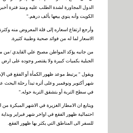
الدول المجاورة لشدة الطلب عليه ومنذ فترة أخ
الكويت وأنه ينوي بيعها بألف درهم
".
وأرجع ارتفاع اسعاره إلى قلة المعروض منه وكثر
الاسعار لما له من فوائد صحية وطبية كثيرة
.
من جانبه يؤكد المواطن مصبح علي القايدي /من م
الجبلية بكميات كبيرة ولا يقتصر وجوده على ارض ا
ويقول " يرتبط موعد ظهور الكمأة أو الفقع في ال
شهر أكتوبر ونوفمبر وعلى أثره تبدأ رحلة البحث
في سطح التربة أو بتشقق التربة حوله
".
ويتابع ان الامطار الغزيرة في الاشهر المبكرة من
احتمالية ظهور الفقع في اواخر شهر فبراير وبداي
للسفر الى المناطق التي يكثر بها ظهور الفقع
.