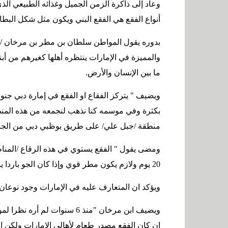
وعاد إلى ذاكرة الزمن الجميل وغذائه الطبيعي الذي 
أنواع الفقع هي الفقع البني ويكون مثل شكل البطا
والمميزة في الإمارات ينتظره أهلها كغيرهم من أبن
ما بين الإنسان والأرض
.
ويضيف " يتركز الفقاع او الفقع في إمارة دبي جن
بكثرة وفي موسمه كنا نذهب لنجمعه من هذه المن
منطقة /جبل علي/ على طريق بوظبي دبي من الج
ومضى يقول " الفقع يستوي في هذه الرقاع /المن
20 يوم ولازم يكون مطر قوي وإذا كان الجو باردا يبقى الفقع حيا وإذا كان الجو حارا يموت بسرعة
ويؤكد ان المتعارف عليه في الإمارات وجود نوعان 
ويضيف ابن مرخان "منذ 6 سنوا
ان كان الفقع مصدر طعام لأهالي الإمارات ولكن ا