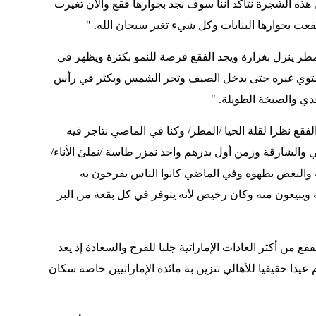
هذه الشجرة نتأكد أننا سوف نجد بجوارها فقع والآن تغيرت
عت بجوارها البنايات وكل شيء تغير سبحان الله
" .
مطر ينزل بغزارة ويجد الفقع فرصة للنمو بكثرة ويظهر في
توي غيره حتى يدخل الصيف وتحر الشمس ويكثر في رأس
دي والصبخة الطويلة
" .
نذ 5 سنوات لم أشاهد الفقع نظرا لقلة الحيا /المطر/ وكنا في الماضي نتاجر فيه
 والشارقة وزمن أول بدرهم واحد نمزر طاسة /نملئ الأناء/
والبعض يطهوه وفي الماضي كانوا الناس يفرحون به
ويبيعون منه وكان رخيص لأنه يتوفر في كل بقعة من البر
 من أكثر العادات الإماراتية جلبا للفرح والسعادة إذ يعد
 حقيقيا للأهالي تتزين به مائدة الإماراتيين خاصة سكان