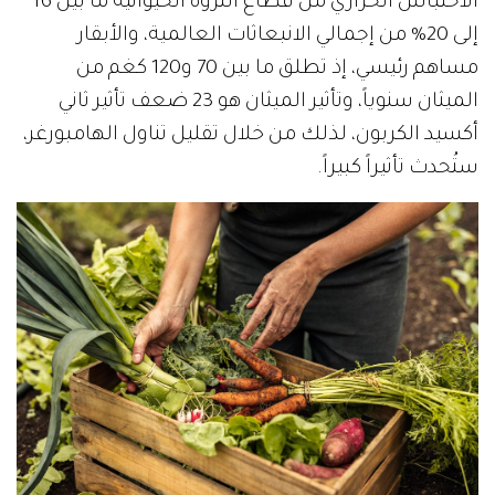
الاحتباس الحراري من قطاع الثروة الحيوانية ما بين 16
إلى 20% من إجمالي الانبعاثات العالمية، والأبقار
مساهم رئيسي، إذ تطلق ما بين 70 و120 كغم من
الميثان سنوياً، وتأثير الميثان هو 23 ضعف تأثير ثاني
أكسيد الكربون، لذلك من خلال تقليل تناول الهامبورغر،
ستُحدث تأثيراً كبيراً.