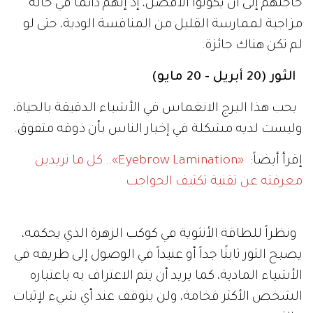
حاجتهم إلى أن يكونوا الأفضل، إذ إنهم دائماً في حالة
مزاجية لممارسة القليل من المنافسة الودية، حتى لو
لم تكن هناك جائزة.
الثور (20 أبريل - 20 مايو)
يحب هذا البرج الانغماس في الأشياء الدقيقة بالحياة،
وليست لديه مشكلة في إخبار الناس بأن ذوقه متفوق.
إقرأ أيضاً:
«Eyebrow Lamination».. كل ما تريدين
معرفته عن تقنية تكثيف الحواجب
ونظراً للطاقة الأنثوية في كوكب الزهرة الذي يحكمه،
يصبح الثور ثابتًا جداً أو عنيداً في الوصول إلى طريقه في
الأشياء المادية، كما يريد أن يتم الاعتراف به باعتباره
الشخص الأكثر فخامة، ولن يتوقف عند أي شيء لإثبات