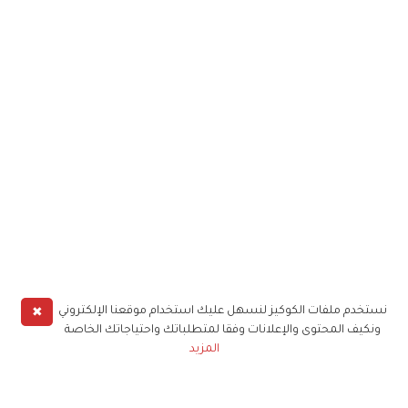
✖
نستخدم ملفات الكوكيز لنسهل عليك استخدام موقعنا الإلكتروني
ونكيف المحتوى والإعلانات وفقا لمتطلباتك واحتياجاتك الخاصة
المزيد