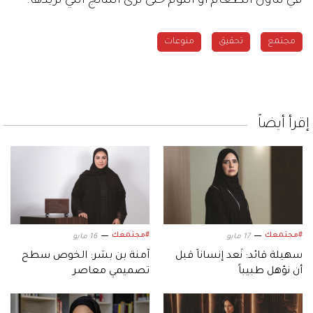
في تناول الطعام أو النوم حتى ترى النتائج التي تريدها.
مجتمع
تحقيق
منوعات
إقرأ أيضاً
#مجتمعك
#مجتمعك
17 مايو
16 مايو
سهيلة قائد: نُعد إنساناً قبل
آمنة بن بشر: الخوص سطح
أن نؤهل طبيباً
تصميمي معاصر