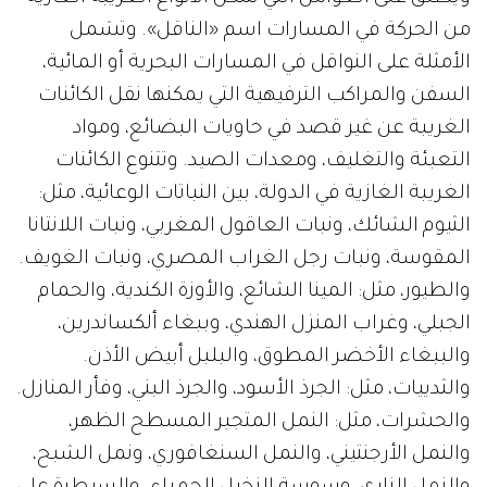
من الحركة في المسارات اسم «الناقل». وتشمل
الأمثلة على النواقل في المسارات البحرية أو المائية،
السفن والمراكب الترفيهية التي يمكنها نقل الكائنات
الغريبة عن غير قصد في حاويات البضائع، ومواد
التعبئة والتغليف، ومعدات الصيد. وتتنوع الكائنات
الغريبة الغازية في الدولة، بين النباتات الوعائية، مثل:
الثيوم الشائك، ونبات العاقول المغربي، ونبات اللانتانا
المقوسة، ونبات رجل الغراب المصري، ونبات الغويف.
والطيور، مثل: المينا الشائع، والأوزة الكندية، والحمام
الجبلي، وغراب المنزل الهندي، وببغاء ألكساندرين،
والببغاء الأخضر المطوق، والبلبل أبيض الأذن.
والثدييات، مثل: الجرذ الأسود، والجرذ البني، وفأر المنازل.
والحشرات، مثل: النمل المتجبر المسطح الظهر،
والنمل الأرجنتيني، والنمل السنغافوري، ونمل الشبح،