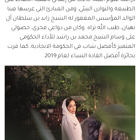
دراسة علوم البيئة جاءت من إيماني بأهمية الحفاظ على
الطبيعة والتوازن البيئي، ومن المبادئ التي غرسها فينا
الوالد المؤسس المغفور له الشيخ زايد بن سلطان آل
نهيان، طيب الله ثراه. وكان من دواعي فخري، حصولي
على وسام الشيخ محمد بن راشد للأداء الحكومي
المتميز كأفضل شاب في الحكومة الاتحادية، كما فزت
بجائزة أفضل القادة النساء لعام 2019.