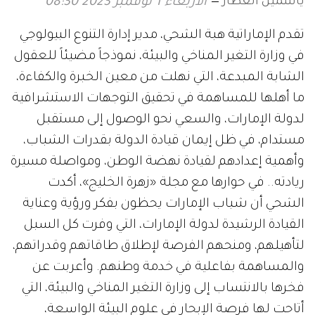
ياسمين العطار
الأربعاء 1 نوفمبر 2023 08:30
تقدم الإماراتية هبة الشحي، مدير إدارة التنوع البيولوجي
في وزارة التغير المناخي والبيئة، نموذجاً مضيئاً للعقول
الشابة المبدعة، التي نهلت من معين الخبرة والكفاءة،
ما أهلها للمساهمة في تحقيق التوجهات الاستشرافية
لدولة الإمارات، والسعي نحو الوصول إلى مستقبل
مستدام، في ظل إيمان قيادة الدولة بقدرات الشباب،
وأهمية إعدادهم لقيادة نهضة الوطن، ومواصلة مسيرة
ريادته.. في حوارها مع مجلة «زهرة الخليج»، أكدت
الشحي أن شباب الإمارات يحظون بفكر ورؤية وعناية
القيادة الرشيدة لدولة الإمارات، التي وفرت كل السبل
لتأهيلهم، ومنحهم الفرصة لإطلاق طاقاتهم وقدراتهم،
والمساهمة بفاعلية في خدمة وطنهم. وأعربت عن
فخرها بالانتساب إلى وزارة التغير المناخي والبيئة، التي
أتاحت لها فرصة الإبحار في علوم البيئة الواسعة،