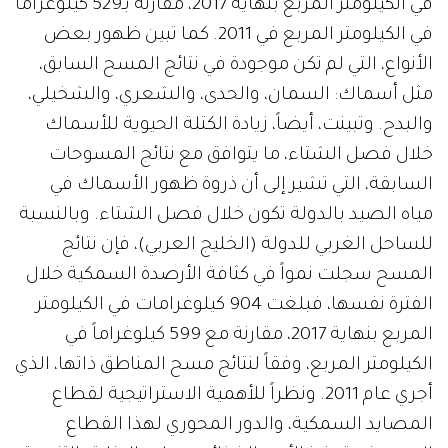
في الكيلومتر المربع بنهاية 2017، مقارنة بـ529 كيلوغراماً
في الكيلومتر المربع في 2011. كما تبين ظهور بعض
الأنواع، التي لم تكن موجودة في نتائج المسح السابق،
مثل أسماك: السمان، والحدى، والشعري، والشخيلي،
والبدح. وتبينت، أيضاً، زيادة الكتلة الحيوية للأسماك
خلال فصل الشتاء، ما يتوافق مع نتائج المسوحات
السابقة، التي تشير إلى أن ذروة ظهور الأسماك في
مياه الصيد بالدولة تكون خلال فصل الشتاء. وبالنسبة
للساحل الغربي للدولة (الخليج العربي)، فإن نتائج
المسح سجلت نمواً في كثافة الأرصدة السمكية خلال
الفترة نفسها، فبلغت 904 كيلوغرامات في الكيلومتر
المربع بنهاية 2017، مقارنة مع 599 كيلوغراماً في
الكيلومتر المربع، وفقاً لنتائج مسح المناطق ذاتها، الذي
أجري عام 2011. ونظراً للأهمية الاستراتيجية لقطاع
المصايد السمكية، والدور المحوري لهذا القطاع