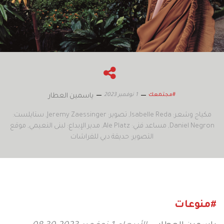
1 نوفمبر 2023
#مجتمعك
ياسمين العطار
مكياج وشعر: Isabelle Reda
تصوير: Jeremy Zaessinger
ستايلست:
Daniel Negron
مساعد فني: Ale Platz
مدير الإبداع: لبنى النعيمي
موقع
التصوير: حديقة دبي للفراشات
#منوعات