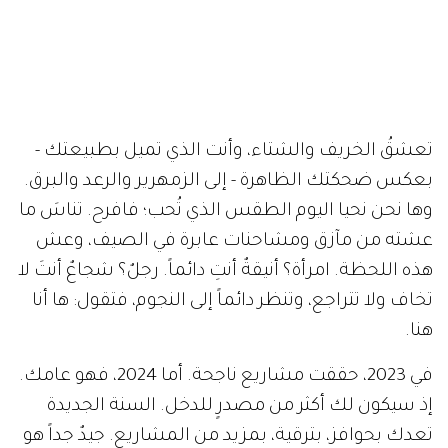
تعشقُ الخريف والشتاء، وأنت الذي تميل بطبيعتك -
بعكس ضحكتك الظاهرة - إلى الزمهرير والرعد والبرق.
وها نحن نحيا اليوم الطقس الذي تُحب؛ فافرح. تناسَ ما
عشته من مآزق ومشاحنات عابرة في الصيف، وعش
هذه اللحظة. امرأة؟ أنيقةٌ أنتِ دائماً. رجلٌ؟ شجاعٌ أنتَ لا
تخاف ولا تتراجع، وتنظر دائماً إلى النجوم، فتقول: ها أنا
هنا.
في 2023، حققت مشاريع ناجحة. أما 2024، فهو عامك.
إذ سيكون لك أكثر من مصدرٍ للدخل. السنة الجديدة
تعدك بحوافز، بترقية، بمزيد من المشاريع. جيدٌ جداً هو