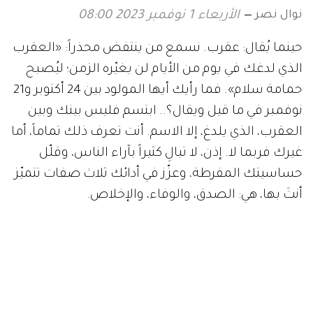
نوال نصر
الأربعاء 1 نوفمبر 2023 08:00
حينما يُقال: عقرب. نسمع من ينتفض محذراً: «العقرب
الذي لدغك في يوم من الأيام لن يغيّره الزمن؛ ليُصبح
حمامة سلام». فما رأيك أيها المولود بين 24 أكتوبر و21
نوفمبر في ما قيل ويقال؟.. ابتسم فليس بينك وبين
العقرب، الذي يلدغ، إلا الاسم. أنت تعرف ذلك تماماً، أما
غيرك فربما لا. إذن، لا تبالِ كثيراً بآراء الناس، وقلّل
حساسيتك المفرطة، وعزّز في أدائك ثلاث صفات تتميّز
أنتَ بها، هي: الصدق، والوفاء، والإخلاص.