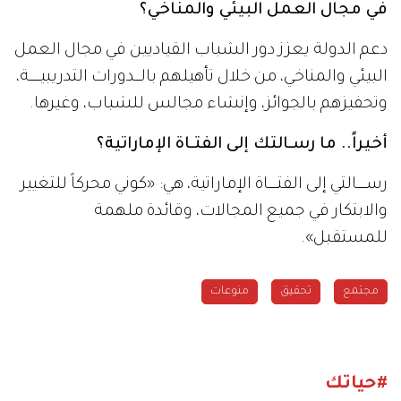
في مجال العمل البيئي والمناخي؟
دعم الدولة يعزز دور الشباب القياديين في مجال العمل
البيئي والمناخي، من خلال تأهيلهم بالـــدورات التدريبيــــــة،
وتحفيزهم بالجوائز، وإنشاء مجالس للشباب، وغيرها.
أخيراً.. ما رسـالتك إلى الفتـاة الإماراتية؟
رســـــالتي إلى الفتـــــاة الإماراتية، هي: «كوني محركاً للتغيير
والابتكار في جميع المجالات، وقائدة ملهمة
للمستقبل».
مجتمع
تحقيق
منوعات
#حياتك