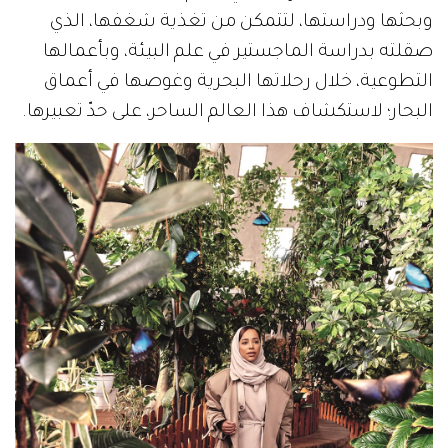
وبحثها ودراستها، لتتمكن من تغذية شغفها، الذي
صقلته بدراسة الماجستير في علم البيئة، وبأعمالها
التطوعية، خلال رحلاتها البحرية وغوصها في أعماق
البحار؛ لاستكشاف هذا العالم الساحر، على حدّ تعبيرها.