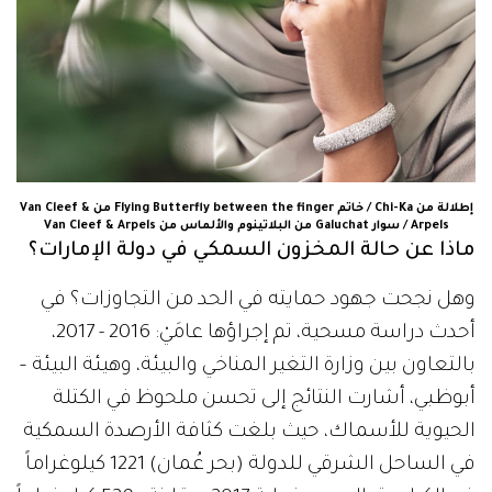
إطلالة من Chi-Ka / خاتم Flying Butterfly between the finger من Van Cleef &
Arpels / سوار Galuchat من البلاتينوم والألماس من Van Cleef & Arpels
ماذا عن حالة المخزون السمكي في دولة الإمارات؟
وهل نجحت جهود حمايته في الحد من التجاوزات؟ في
أحدث دراسة مسحية، تم إجراؤها عامَيْ: 2016 - 2017،
بالتعاون بين وزارة التغير المناخي والبيئة، وهيئة البيئة –
أبوظبي، أشارت النتائج إلى تحسن ملحوظ في الكتلة
الحيوية للأسماك، حيث بلغت كثافة الأرصدة السمكية
في الساحل الشرقي للدولة (بحر عُمان) 1221 كيلوغراماً