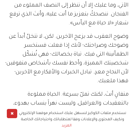
الآتي، وما عليك إلا أن تنظر إلى النصف المملوء من
الفنجان. ننصحكُ بتعزيز ما أنت عليه، وأنتَ الذي ترفع
شعار «لا حياة مع اليأس».
وضوح العقرب قد يزعج الآخرين. لكن، لا تتخلَّ أبداً عن
وضوحك وصراحتك؛ لأنك إذا فعلت فستخسر
الطمأنينة التي فيك. تباهَ بخصالك؛ فهي تُشكّل
شخصيتك المميزة، وأحط نفسك بأشخاص متفوقين؛
لأن النجاح معدٍ. تبادل الخبرات والأفكار مع الآخرين؛
فهذا ملعبك.
متفانٍ أنتَ، لكنك تملّ بسرعة. الحياة مملوءة
بالتعقيدات والعراقيل، وليست نهراً ينساب بهدوء،
فعليك بالصبر. أنتَ تتمتع بقدرة على المواجهة قلّ
✖
نستخدم ملفات الكوكيز لنسهل عليك استخدام موقعنا الإلكتروني
ونكيف المحتوى والإعلانات وفقا لمتطلباتك واحتياجاتك الخاصة
نظيرها. أكثرْ من قراءة الشعر، وخوض التجارب، فما من
المزيد
تجربة تحلّ بإنسانٍ قويٍّ إلا وأنطقته شعراً.