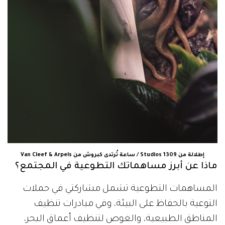
إطلالة من 1309 Studios / ساعة تُرتدى كبروش من Van Cleef & Arpels
ماذا عن أبرز مساهماتك التطوعية في المجتمع؟
المساهمات التطوعية تشمل مشاركتي في حملات
التوعية بالحفاظ على البيئة، وفي مبادرات تنظيف
المناطق الطبيعية، والغوص لتنظيف أعماق البحر،