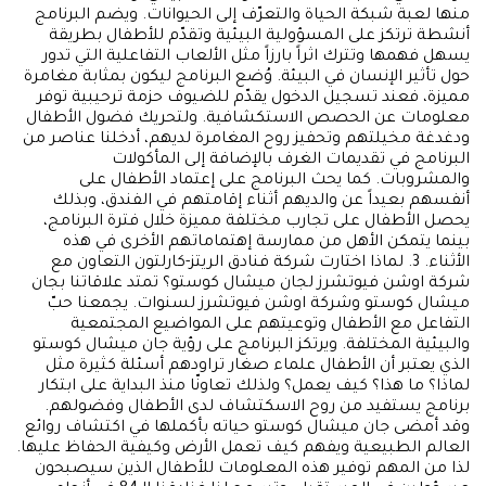
منها لعبة شبكة الحياة والتعرّف إلى الحيوانات. ويضم البرنامج
أنشطة ترتكز على المسؤولية البيئية وتقدّم للأطفال بطريقة
يسهل فهمها وتترك اثراً بارزاً مثل الألعاب التفاعلية التي تدور
حول تأثير الإنسان في البيئة. وُضع البرنامج ليكون بمثابة مغامرة
مميزة، فعند تسجيل الدخول يقدّم للضيوف حزمة ترحيبية توفر
معلومات عن الحصص الاستكشافية. ولتحريك فضول الأطفال
ودغدغة مخيلتهم وتحفيز روح المغامرة لديهم، أدخلنا عناصر من
البرنامج في تقديمات الغرف بالإضافة إلى المأكولات
والمشروبات. كما يحث البرنامج على إعتماد الأطفال على
أنفسهم بعيداً عن والديهم أثناء إقامتهم في الفندق، وبذلك
يحصل الأطفال على تجارب مختلفة مميزة خلال فترة البرنامج،
بينما يتمكن الأهل من ممارسة إهتماماتهم الأخرى في هذه
الأثناء. 3. لماذا اختارت شركة فنادق الريتز-كارلتون التعاون مع
شركة اوشن فيوتشرز لجان ميشال كوستو؟ تمتد علاقاتنا بجان
ميشال كوستو وشركة اوشن فيوتشرز لسنوات. يجمعنا حبّ
التفاعل مع الأطفال وتوعيتهم على المواضيع المجتمعية
والبيئية المختلفة. ويرتكز البرنامج على رؤية جان ميشال كوستو
الذي يعتبر أن الأطفال علماء صغار تراودهم أسئلة كثيرة مثل
لماذا؟ ما هذا؟ كيف يعمل؟ ولذلك تعاونّا منذ البداية على ابتكار
برنامج يستفيد من روح الاسكتشاف لدى الأطفال وفضولهم.
وقد أمضى جان ميشال كوستو حياته بأكملها في اكتشاف روائع
العالم الطبيعية ويفهم كيف تعمل الأرض وكيفية الحفاظ عليها.
لذا من المهم توفير هذه المعلومات للأطفال الذين سيصبحون