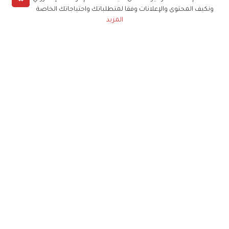
ونكيف المحتوى والإعلانات وفقا لمتطلباتك واحتياجاتك الخاصة
المزيد
حملوا تطبيق
زهرة الخليج
الاشتراك للحصول على ملخص أسبوعي على بريدك
الإلكتروني