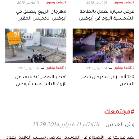
#ثقافة وفنون
#ثقافة وفنون
01 ابريل 2015
11 مارس 2015
عرض سيارة تعمل بالطاقة
مهرجان الربيع ينطلق في
الشمسية اليوم في أبوظبي
أبوظبي الخميس المقبل
#ثقافة وفنون
#ثقافة وفنون
24 فبراير 2015
20 فبراير 2015
120 ألف زائر لمهرجان قصر
"قصر الحصن" يكشف عن
الحصن
الإرث الدائم لقلب أبوظبي
#مجتمعك
وائل العدس
الثلاثاء 11 فبراير 2014 13:29
بعد غيابها عن الأضواء في الموسم الماضي بسبب الولادة، تعود