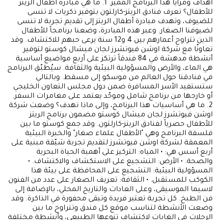
أهداف ومزايا هذا البرنامج المميز. 1. ما هي مبادرة أطفال الريتز
للأطفال؟ تعرف فنادق الريتز-كارلتون بتوفير ذكريات لا تنسى
للضيوف، وتهدف مبادرة أطفال الريتز إلى تقديم تجربة لا تنسى
لضيوفنا الصغار. وعبر هذه المبادرة، وضعنا برنامجاً للأطفال
الذين تتراوح أعمارهم بين 4 و12 سنة يرعى حبهم للاكتشاف. وقد
تعاونّا مع شركة اوشن فيوتشرز لجان ميشال كوستو لتوفير
أنشطة مدهشة في 84 فندقاً ترتكز على أربع مواضيع أساسية
هي الماء، والأرض والمسؤولية البيئية والثقافة. سيُطبّق البرنامج
في فنادقنا حول العالم من موسكو إلى مسقط. وبالتالي
ستستفيد الأسر المسافرة ضمن دول مجلس التعاون الخليجي
أو خارجها من برنامج شامل وموحّد يعتمد على مغامرات السفر.
2. ما هي أساسيات هذا البرنامج، وإلى ماذا تهدف؟ وضعت شركة
اوشن فيوتشرز لجان ميشال كوستو مضمون برنامج الريتز
للأطفال حصرياً لفنادق الريتز-كارلتون. وقد جمع كوستو ما بين
فلسفة البرنامج وهي "الأطفال علماء صغار" والخبرة البيئية
المعمقة لشركة اوشن فيوتشرز لتقديم تجربة شيّقة مبنية على
أربع أسس هي: • المياه: التركيز على أهمية الحياة البحرية
والصحة. • الأرض: التشجيع على الاستكشاف والاكتشاف. •
المسؤولية البيئية: التشجيع على المحافظة على بيئة هذا
الكوكب للمستقبل. • الثقافة: تعريف الصغار على عدد من الفنون
لاسيما الموسيقى، وعلى العادات والتاريخ المحلي، بالإضافة إلى
فن الطبخ. كل تجربة تعتبر فريدة وتبقى محفورة في الذاكرة. وقد
وضعت الأنشطة لتناسب موقع كل فندق وتتراوح ما بين
الرحلات في الغابات لاكتشاف تنوعها الطبيعي، وأنشطة مختلفة