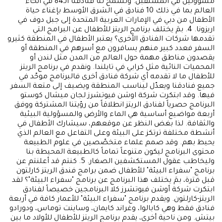
مسؤولين في المستقبل. وتسمح لنا فنادقنا الـ84 في أنحاء
العالم بما في ذلك 10 فنادق في الشرق الأوسط بإغناء حياة
الأطفال من دبي في الإمارات العربية المتحدة إلى جبل دوف في
اريزونا. 4. بمَ يختلف برنامج الريتز للأطفال عن البرامج التي
تقدمها شركات الفنادق الأخرى؟ يعتبر الأطفال في المنطقة كثيرو
السفر فعدد كبير منهم يسافرون مع أسرهم في المنطقة أو
يقصدون مناطق مهمة حول العالم من المدن مثل لندن أو
المحميات النائية مثل كرابي في تايلندا. ونقدم في برنامج الريتز
للأطفال ما لا تقدمه أي شركة فنادق أخرى فالبرنامج موحّد في
جميع فنادقنا ويعدّل ليناسب المنطقة ويضيف إلى متعة السفر
فيها. وقد ابتكرت شركة اوشن فيوتشرز لجان ميشال كوستو
البرنامج حصرياً لفنادق الريتز انطلاقاً من رؤيتنا المشتركة ووفق
أربعة مواضيع أساسية هي الماء والأرض والمسؤولية البيئية
والثقافة. لذا بغض النظر عن موقعهم، سيشارك الأطفال في
أنشطة مختلفة ترتكز على البيئة وعلى التفاعل مع العالم الذي
يحيط بهم. وقد صمم علماء متخصّصين في علوم الطبيعة
محتوى البرنامج ليكون متنوعاً تماماً كالطبيعة المحيطة بنا
وليخاطب عقول المستكشفين الصغار. 5. كنتم قد أعلنتم عن
برنامج "سفراء البيئة" للأطفال ضمن برامج فندق الريتز كارلتون
قبل فترة، بمَ يختلف هذا البرنامج عن برنامج "سفراء البيئة"؟ لقد
ابتكرت شركة أوشن فيوتشرز كلا البرنامجين خصيصاً لفنادق
الريتز-كارلتون. ويقدم برنامج "سفراء البيئة" للأعمار كافة في أربعة
فنادق فقط وهي كابالوا، وغراند كايمان، وساينت توماس، ودورادو
بيتش. ومن ناحية أخرى، يقدم برنامج الريتز للأطفال للأولاد ما بين