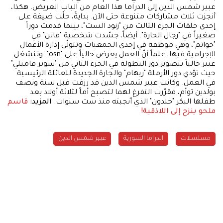
عبير شمس الدين إلى الدراما هذا العام من الباب العريض. هكذا،
أنجزت ثلاث مشاركات متنوعة حتى الآن. بدايةً، حلّت ضيفة على
إحدى حلقات الجزء الثالث من "زنود الست"، بينما قدمت دوراً
صغيراً في "رجال الحارة". أيضاً، جسّدت شخصية "فاتن" في
"خواتم"، وهي موظفة في إحدى الجمعيات وتتولّى إدارة الأعمال
الإجرامية فيها، علماً أنّ العمل يعرض حالياً على "osn". وتنشغل
عبير حالياً بتصوير دور البطولة في الجزء الثاني من "سوبر فاميلي"
حيث تؤدي دور الأرملة "ريهام" والجارة الجديدة للعائلة الرئيسية
في العمل. وكانت عبير شمس الدين قد رزقت قبل سنة ونصف
بولدين توأم، فقرّرت التفرغ لهما لتصبح أماً لثلاثة أولاد بعد
طفلها البكر "خلدون" الذي أنجبته منذ ست سنوات.
المزيد:
قاسم
ملحو ينزح إلى اللاذقية!
مسلسلات
الدراما السورية
عبير شمس الدين