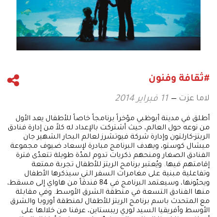
#ثقافة وفنون
لاما عزت
11 فبراير 2014
أطلق في مدينة أبوظبي مؤخراً برنامجاً خاصاً للأطفال يعد الأول
من نوعه حول العالم، حيث أشتركت بالإعداد له كلاً من إدارة فنادق
الريتز-كارلتون وإدارة شركة فيوتشرز لعالم البحار الشهير جان
ميشال كوستو، ويهدف البرنامج مبادرة لإسعاد ضيوف مجموعة
الفنادق الصغار ومنحهم ذكريات تدوم لمدّة طويلة تتعدّى فترة
إقامتهم فيها. ويُعتبر برنامج الريتز للأطفال تجربة ممتعة
وتفاعلية مبنية على مغامرات السفر التي سيذكرها الأطفال
ويحبّونها، وسيعتمد البرنامج في 84 فندقاً من هاواي إلى مسقط،
منها الفنادق التسعة في منطقة الشرق الأوسط. وفي مقابلة
مع المتحدث باسم برنامج الريتز للأطفال لمنطقة أوروبا والشرق
الأوسط وأفريقيا السيد لوري ريبستاين، عرفنا من خلالها على