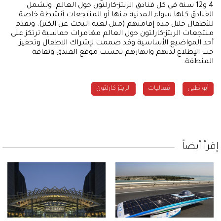
4 و12 سنة في كل فنادق الريتز-كارلتون حول العالم. وتشمل
الفنادق كلها سواء المدنية منها أو المنتجعات أنشطة خاصة
للأطفال خلال مدة إقامتهم (مثل لعبة البحث عن الكنز). وتقدم
منتجعات الريتز-كارلتون حول العالم مغامرات حماسية ترتكز على
أحد المواضيع الأساسية وقد صممت لإشراك الاطفال وتحفيز
حب الإطلاع لديهم وابهارهم بحسب موقع الفندق وثقافة
المنطقة.
أبو ظبي
فعاليات
الريتز كارلتون
إقرأ أيضاً