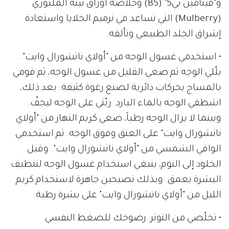
و"فيتامين بي5" (B5) وخلاصة أوراق نبتة الملبوري
(Mulberry) التي تساعد في ترميم الخلايا واستعادة
إشراق الجلد الطبيعي وتألقه.
• استخدمي غسول الوجه من "أولاي ناتشورال وايت".
بلّلي الوجه ثم ضعي القليل من غسول الوجه، ثم قومي
بالمساج بحركات دائرية لصنع رغوة كثيفة. بعد ذلك،
اشطفي الوجه بالماء البارد. ربّتي على الوجه ليجفّ.
وبينما لا يزال الوجه رطباً، ضعي كريم النهار من "أولاي
ناتشورال وايت" على العنق وفوق الوجه. ثم استخدمي
الواقي الشمسي من "أولاي ناتشورال وايت". وقبل
الخلود إلى النوم، ينبغي استخدام غسول الوجه لتنظيف
البشرة بعمق. وبذلك تصبحين جاهزة لاستخدام كريم
الليل من "أولاي ناتشورال وايت" على بشرة رطبة.
• تخلّصي من التوتر: رضوخك للضغط النفسي