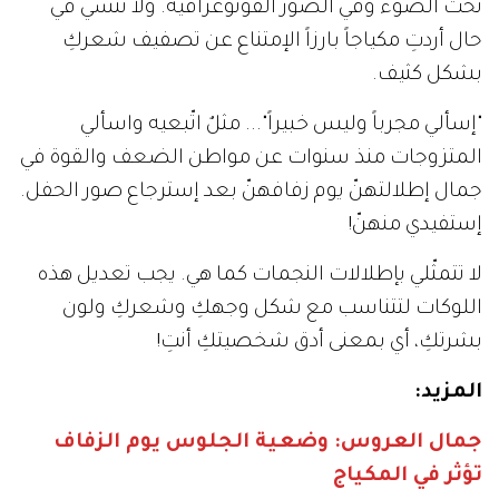
تحت الضوء وفي الصور الفوتوغرافية. ولا تنسي في
حال أردتِ مكياجاً بارزاً الإمتناع عن تصفيف شعركِ
بشكل كثيف.
"إسألي مجرباً وليس خبيراً"... مثلٌ اتّبعيه واسألي
المتزوجات منذ سنوات عن مواطن الضعف والقوة في
جمال إطلالتهنّ يوم زفافهنّ بعد إسترجاع صور الحفل.
إستفيدي منهنّ!
لا تتمثّلي بإطلالات النجمات كما هي. يجب تعديل هذه
اللوكات لتتناسب مع شكل وجهكِ وشعركِ ولون
بشرتكِ، أي بمعنى أدق شخصيتكِ أنتِ!
المزيد:
جمال العروس: وضعية الجلوس يوم الزفاف
تؤثر في المكياج