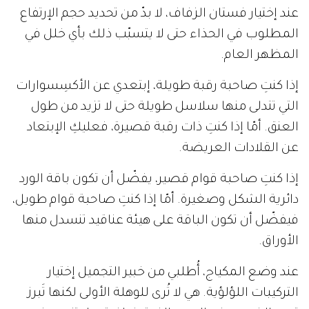
عند إختيار فستان الزفاف، لا بدّ من تحديد حجم الإرتفاع
المطلوب في الحذاء حتى لا يتسبّب ذلك بأي خلل في
المظهر العام.
إذا كنتِ صاحبة رقبة طويلة، إبتعدي عن الأكسِسوارات
التي تتدلى منها سلاسل طويلة حتى لا تزيد من طول
العنق. أمّا إذا كنتِ ذات رقبة قصيرة، فعليكِ الإبتعاد
عن القلادات العريضة.
إذا كنتِ صاحبة قوام قصير، يفضّل أن تكون باقة الورد
دائرية الشكل وصغيرة. أمّا إذا كنتِ صاحبة قوام طويل،
فيفضّل أن تكون الباقة على هيئة عناقيد تنسدل منها
الأوراق.
عند وضع المكياج، أُطلبي من خبير التجميل إختيار
التركيبات اللؤلؤية. هي لا تُرى للوهلة الأولى لكنها تَبرز