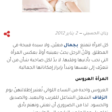
رزان الحسيني
2 يناير 2012
كل امرأة تتمتع
بجمال
معيّن، ولا سيدة قبيحة في
المطلق. ولأنّ الرجل يحبّ بعينيه أولاً بعكس المرأة
التي تحب بأذنيها وقلبها، لا بدّ لكل صاحبة شأن من أن
تتعرّف إلى نفسها وتبدأ بإبراز إمكاناتها الجمالية.
المرأة العروس
العروس واحدة من النساء اللواتي تُعتبر إطلالتهنّ يوم
الزفاف
الشغل الشاغل للقريب والبعيد، والصديق
والحسود. لذا من الضروري أن تعتني وتهتم بأدق