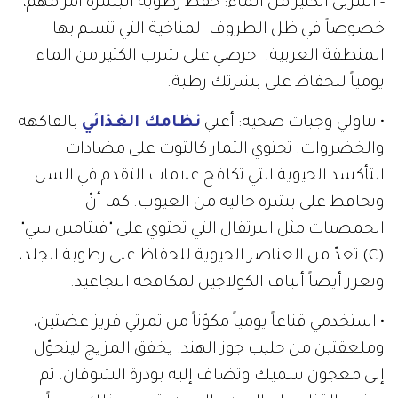
- اشربي الكثير من الماء: حفظ رطوبة البشرة أمر مهم،
خصوصاً في ظل الظروف المناخية التي تتسم بها
المنطقة العربية. احرصي على شرب الكثير من الماء
يومياً للحفاظ على بشرتك رطبة.
• تناولي وجبات صحية: أغني
نظامك الغذائي
بالفاكهة
والخضروات. تحتوي الثمار كالتوت على مضادات
التأكسد الحيوية التي تكافح علامات التقدم في السن
وتحافظ على بشرة خالية من العيوب. كما أنّ
الحمضيات مثل البرتقال التي تحتوي على "فيتامين سي"
(C) تعدّ من العناصر الحيوية للحفاظ على رطوبة الجلد،
وتعزز أيضاً ألياف الكولاجين لمكافحة التجاعيد.
• استخدمي قناعاً يومياً مكوّناً من ثمرتي فريز غضتين،
وملعقتين من حليب جوز الهند. يخفق المزيج ليتحوّل
إلى معجون سميك وتضاف إليه بودرة الشوفان. ثم