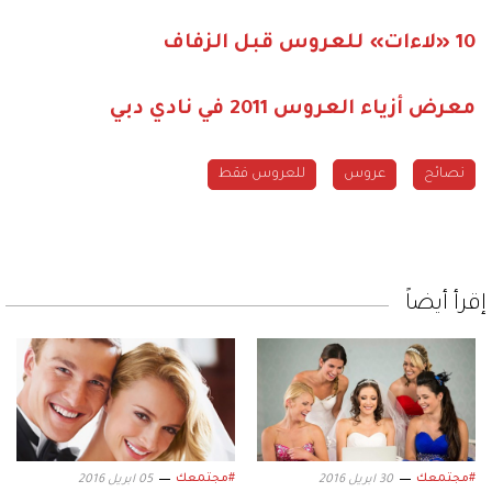
10 «لاءات» للعروس قبل الزفاف
معرض أزياء العروس 2011 في نادي دبي
نصائح
عروس
للعروس فقط
إقرأ أيضاً
#مجتمعك
#مجتمعك
30 ابريل 2016
05 ابريل 2016