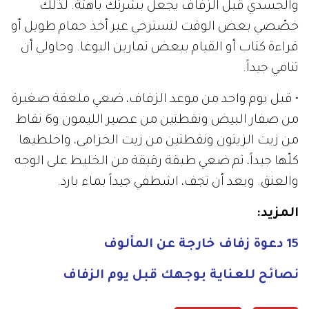
والجسدي قبل الزفاف يجعل بشرتك باهتة. لذلك
خصّصي بعض الوقت لتسترخي عبر أخذ حمام طويل أو
قراءة كتاب أو القيام ببعض تمارين اليوغا. وحاولي أن
تنامي جيداً.
• قبل يوم واحد من موعد الزفاف، ضعي ملعقة صغيرة
من صفار البيض ونقطتين من عصير الليمون و6 نقاط
من زيت الزيتون ونقطتين من زيت الخزامى، واخلطيها
كلّها جيداً، ثم ضعي طبقة رقيقة من الخليط على الوجه
والعنق. وبعد أن تجف، اشطفي جيداً بماء بارد.
المزيد:
15 دعوة زفاف خارجة عن المألوف
نصائح للعناية بوجهك قبل يوم الزفاف