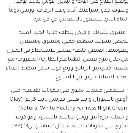
يوضع القناع على الوجه واليدين. قومي بذلك يومياً.
وسوف تبدو إشراقتك أثناء وقت الزفاف. ورشي دوماً
الماء البارد للشعور بالانتعاش في كل مرة.
• قشري بشرتك وافركي بلطف خلايا الجلد الميتة
لتحظى بشرتك بمظهر جميل ومشرق وتشعري
بنعومتها. اصنعي خلطة تقشير للاستخدام في المنزل
من خلال مزج بعض الطماطم الطازجة المفرومة مع
ملعقة كبيرة من الزبادي وربع كوب سكر. يمكنك القيام
بهذه العملية مرتين في الأسبوع.
• استعملي منتجات تحتوي على مكونات طبيعية، مثل
"أولاي ناتشورال وايت هيلثي فيرنس نايت كريم" (Olay
Natural White Healthy Fairness Night Cream)
واجعليه جزءاً من روتين عنايتك بالبشرة. وهو كريم
يحتوي على مكونات طبيعية، مثل "فيتامين بي3" (B3)