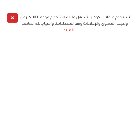
✖
نستخدم ملفات الكوكيز لنسهل عليك استخدام موقعنا الإلكتروني
ونكيف المحتوى والإعلانات وفقا لمتطلباتك واحتياجاتك الخاصة
المزيد
حملوا تطبيق
زهرة الخليج
الاشتراك للحصول على ملخص أسبوعي على بريدك
الإلكتروني