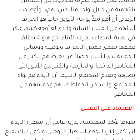
للأبناء، فهي تحقق لهم ما يحتاجونه من إحساس
بالأهمية من خلال تواجد متابعين لهم». وأوضحت
الزعابي أن أكبر تحدٍّ يواجه الأبوين حالياً هو انحراف
أبنائهم عن المسار السليم والذي له أوجه كثيرة، ولكن
في نهاية المطاف يجرف الأبناء نحو هاوية يختلف
عمقها بعمق مكمن الانحراف ونوعيته ووسائل
الحماية لدى الأبناء، فضلاً عن تعرضهم للكثير من
المخاطر الداخلية والخارجية والكثير من الأمور التي
تضرهم وتهدم المجتمع، لاسيما أن الأبناء هم نواة
المجتمع، ولا بد من الحفاظ عليهم وحمايتهم من
المخاطر.
الاعتماد على النفس
بدورها تؤكد المهندسة، بدرية عامر، أن استقرار الأبناء
لن يكون إلا إذا تحقق استقرار الزوجين، ويكون ذلك بفتح