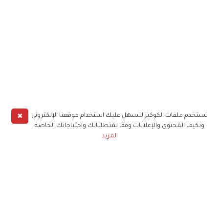
✖
نستخدم ملفات الكوكيز لنسهل عليك استخدام موقعنا الإلكتروني
ونكيف المحتوى والإعلانات وفقا لمتطلباتك واحتياجاتك الخاصة
المزيد
حملوا تطبيق
زهرة الخليج