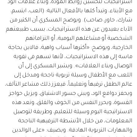
استراتيجيات لتحسين روابط المودة، وبناء علاقات الود
مع الأبناء، وتبدأ كلها بالأفعال التالية: (العب، ابتسم،
شارك، حاور، صاحب). ويوضح المسكري أن الكثير من
الآباء بعيدون عن هذه الاستراتيجيات، بسبب طبيعتهم
الشخصية أو مشاغلهم اليومية، أو التزاماتهم
الخارجية، ويوضح: «أكثرها أسباب واهية، فالابن بحاجة
ماسة إلى هذه الاستراتيجيات، لأنها تسهم في تقوية
الوصال وبناء العلاقات». ويشير المسكري إلى أن
اللعب مع الأطفال وسيلة تربوية ناجحة ومدخل إلى
عالم الطفل ترفيهاً وتعليماً، فيعزز ذلك مشاعر التآلف،
ويحفز دوافع الود، ويبني جسور الاشتياق، ويزيل حواجز
القسوة، ويحرر النفس من الخوف والقلق، وتعد هذه
الاستراتيجية اليوم وسيلة للتعليم، وطريقة لتوصيل
المعلومات، من خلال الأنشطة الترفيهية الناجحة
والمهارات التربوية الهادفة. ويضيف: «على الوالدين