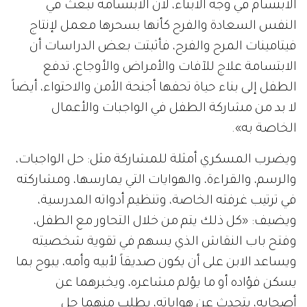
الابتسام في وجه الأبناء، لأن الابتسامة تبعث في
النفس السعادة والفرح كأنها بسحرها معمل لإنتاج
فيتامينات المرح والفرح، فأثبتت بعض الدراسات أن
الابتسامة علاج للآفات والأمراض والأوجاع، تدفع
الطفل إلى بناء حياة تحفها أجنحة الأمن والاحتواء، أيضاً
لا بد من مشاركة الطفل في الواجبات والأعمال
الخاصة به».
ويضرب المسكري أمثلة للمشاركة مثل: حل الواجبات،
والرسم، والقراءة، والهوايات التي يمارسها، ومشاركته
في ترتيب غرفته الخاصة، وتنظيم أدواته المدرسية،
ويضيف: «كل ذلك يتم من خلال التحاور مع الطفل،
وفتح باب النقاش الذي يسهم في تقوية شخصيته
ويساعد الابن على أن يكون صديقاً لأبيه وأمه، يبوح بما
يسكن فؤاده أو ما يؤلم مشاعره، ويخبرهما عن
أصحابه، يتحدث عن هواياته، يطلب منهما حل