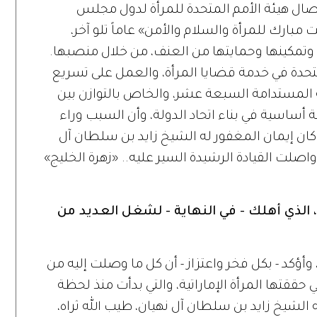
تصال هيئة الأمم المتحدة للمرأة لدول مجلس
 مبارك للمرأة والسلام والأمن» عاماً تلو آخر،
وتمكينها وحمايتها من العنف، من خلال منصبها.
لمتحدة في خدمة قضايا المرأة، والعمل على تسريع
المستدامة السبعة عشر، والخاص بالتوازن بين
ة أساسية في بناء اتحاد الدولة، وأن السبب وراء
 كان إيمان المغفور له الشيخ زايد بن سلطان آل
 واصلت القيادة الرشيدة السير عليه.. «زهرة الخليج»
 الذي أهلك - في النهاية - لشغل العديد من
أة، وأؤكد - بكل فخر واعتزاز - أن كل ما وصلت إليه من
 حققتها المرأة الإماراتية، والتي بدأت منذ لحظة
 الشيخ زايد بن سلطان آل نهيان، طيب الله ثراه،