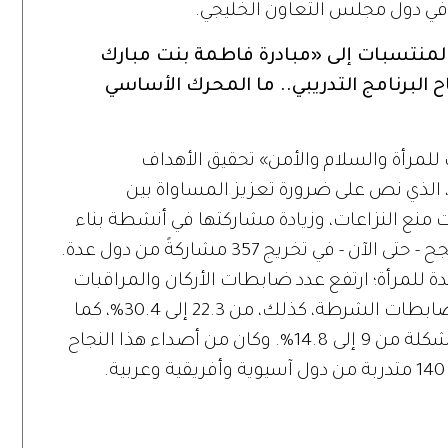
 في دول مجلس التعاون الخليجي.
المنتسبات إلى «مبادرة فاطمة بنت مبارك
ح البرنامج التدريبي.. ما المحرك الأساسي
 للمرأة والسلام والأمن» تحقيق الأهداف
لاستراتيجية لقرار مجلس الأمن رقم 1325، الذي نص على ضرورة تعزيز المساواة بين
 منع النزاعات، وزيادة مشاركتها في أنشطة بناء
السلام. وبهذا الزخم الذي بدأ به البرنامج نجح - حتى الآن - في تخريج 357 مشاركةً من دول عدة.
ة للمرأة؛ ارتفع عدد ضابطات الأركان والمراقبات
العسكريات من 12.3 إلى 17.8%، وزاد عدد ضابطات الشرطة، كذلك، من 22.3 إلى 30.4%، كما
ارتفع عدد النساء في وحدات الشرطة المشكلة من 9 إلى 14.8%. وكان من أصداء هذا النجاح