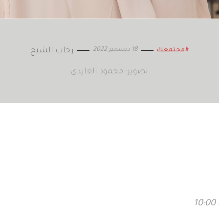
18 ديسمبر 2022
رحاب الشيخ
#مجتمعك
تصوير: محمود العايدي