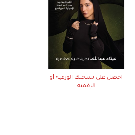
احصل على نسختك الورقية أو
الرقمية