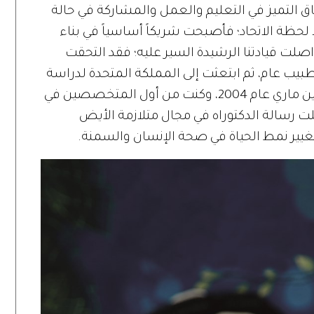
فاق التميز في التعليم والعمل والمشاركة في حالة
لحظة الاتحاد؛ فأصبحت شريكاً أساسياً في بناء
اصلت قيادتنا الرشيدة السير عليه؛ فقد التحقت
مل في القوات المسلحة عام 1999 كطبيب عام، ثم ابتعثت إلى المملكة المتحدة لدراسة
«الطب الرياضي»، وتخرجت في جامعة كوين ماري عام 2004، وكنت من أول المتخصصين في
ت رسالة الدكتوراه في مجال متلازمة الأيض