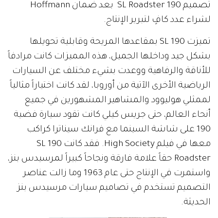
تصميم 190 SL Roadster بعد ضمان Hoffmann
لشراء عدد كافٍ لتبرير الإنتاج.
تميزت 190 SL بمقاعدها المريحة وقابلية تحويلها
بشكل جيد وداخلها الجميل، هذه المميزات كانت مرادفاً
للأناقة والرفاهية ووعدت بشيء مختلف عن السيارات
الرياضية الأخرى الآتية من أوروبا، لقد كانت اختياراً مثالياً
لممثلي هوليوود والمشاهير المشهورين في جميع
أنحاء العالم، حتى جريس كيلي كانت تقود سيارة فضية
190 على شاشة السينما مع فرانك سيناترا كراكب
معها في فيلم High Society. فقد كانت 190 SL
Roadster حقاً علامة فارقة ونجاحاً كبيراً لمرسيدس بنز،
واستمرت في الإنتاج حتى عام 1963 وما زالت عناصر
التصميم تستخدم في تصاميم سيارات مرسيدس بنز
الحديثة.