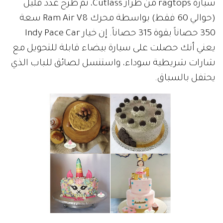
سيارة ragtops من طراز Cutlass، تم طرح عدد قليل
(حوالي 60 فقط) بواسطة محرك Ram Air V8 سعة
350 حصاناً بقوة 315 حصاناً. إن خيار Indy Pace Car
يعني أنك حصلت على سيارة بيضاء قابلة للتحويل مع
شارات شريطية سوداء، واستنسل لصائق للباب الذي
يحتفل بالسباق.