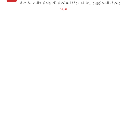
ونكيف المحتوى والإعلانات وفقا لمتطلباتك واحتياجاتك الخاصة
المزيد
حملوا تطبيق
زهرة الخليج
الاشتراك للحصول على ملخص أسبوعي على بريدك
الإلكتروني