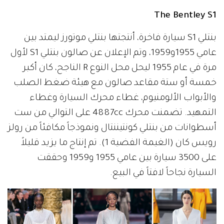
The Bentley S1
بنتلي S1 سيارة فاخرة، أنتجتها بنتلي موتورز ليمتد بين
عامي 1955و1959، وتم الإعلان عن صالون بنتلي S1 لأول
مرة في عام 1955 ليحل محل النوع R الناجح، كان أكبر
خمسة أو ستة مقاعد صالون مع هيئة ضغط الصلب
والأبواب الألومنيوم، غطاء محرك السيارة وغطاء
التمهيد. تضمنت محرك 4887cc على التوالي من ست
أسطوانات من بنتلي كونتيننتال ونموذجاً مكافئاً من رولز
رويس كان (الغيمة الفضية 1). تم إنتاج ما يزيد قليلاً
على 3500 سيارة بين عامي 1955 و1959 وحققت
السيارة نجاحاً لافتاً في البيع.