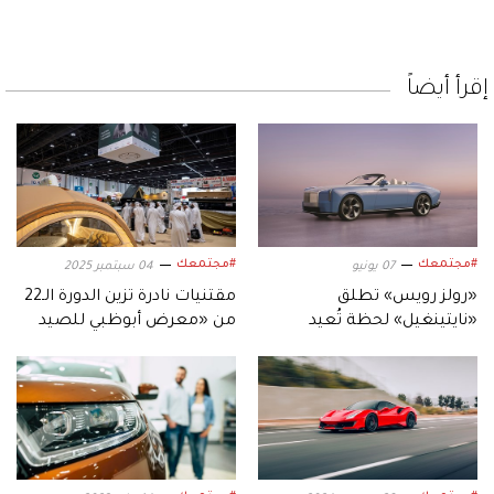
إقرأ أيضاً
#مجتمعك
#مجتمعك
07 يونيو
04 سبتمبر 2025
«رولز رويس» تطلق
مقتنيات نادرة تزين الدورة الـ22
«نايتينغيل» لحظة تُعيد
من «معرض أبوظبي للصيد
صياغة معنى القيادة
والفروسية»