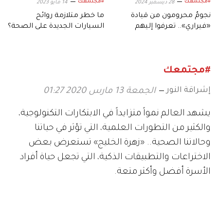
#مجتمعك
#مجتمعك
28 ديسمبر 2024
14 مايو 2023
نجومٌ محرومون من قيادة
ما خطر متلازمة روائح
«فيراري».. تعرفوا إليهم
السيارات الجديدة على الصحة؟
#مجتمعك
إشراقة النور
الجمعة 13 مارس 2020 01:27
يشهد العالم نمواً متزايداً في الابتكارات التكنولوجية،
والكثير من التطورات العلمية، التي تؤثر في حياتنا
وحالاتنا الصحية.. «زهرة الخليج» تستعرض بعض
الاختراعات والتطبيقات الذكية، التي تجعل حياة أفراد
الأسرة أفضل وأكثر متعة.