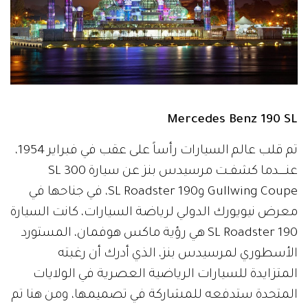
Mercedes Benz 190 SL
تم قلب عالم السيارات رأساً على عقب في فبراير 1954،
عنـــــدما كشفــت مرسيدس بنز عن سيارة SL 300
Gullwing Coupe و190 SL Roadster، في جناحها في
معرض نيويورك الدولي لرياضة السيارات، كانت السيارة
190 SL Roadster هي رؤية ماكس هوفمان، المستورد
الأسطوري لمرسيدس بنز، الذي أدرك أن رغبته
المتزايدة للسيارات الرياضية العصرية في الولايات
المتحدة ستدفعه للمشاركة في تصميمها، ومن هنا تم